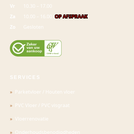
Vr
10.30 – 17.00
Za
10.00 – 16.00 (
OP AFSPRAAK
)
Zo
Gesloten
SERVICES
Parketvloer / Houten vloer
PVC Vloer / PVC visgraat
Vloerrenovatie
Onderhoudsbenodigdheden