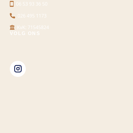
06 53 93 36 50
026 495 1173
KvK: 71545824
VOLG ONS
|
|
Privacybeleid
Algemene Voorwaarden
Sitemap