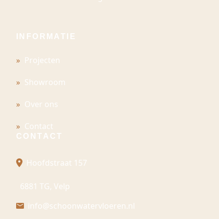
INFORMATIE
Projecten
Showroom
Over ons
Contact
CONTACT
Hoofdstraat 157
6881 TG, Velp
info@schoonwatervloeren.nl