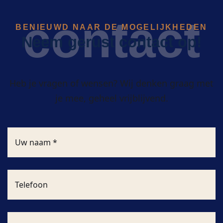
contact
BENIEUWD NAAR DE MOGELIJKHEDEN
Neem gerust contact op!
Heb je vragen of wensen? Wij denken graag met
je mee, geheel vrijblijvend.