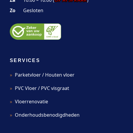
Za
10.00 – 16.00 (
OP AFSPRAAK
)
Zo
Gesloten
SERVICES
Parketvloer / Houten vloer
PVC Vloer / PVC visgraat
Vloerrenovatie
Onderhoudsbenodigdheden