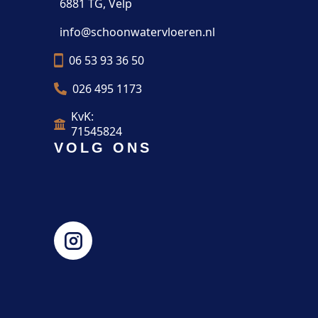
6881 TG, Velp
info@schoonwatervloeren.nl
06 53 93 36 50
026 495 1173
KvK:
71545824
VOLG ONS