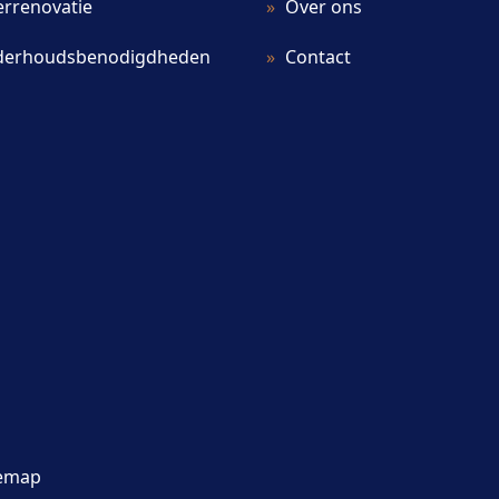
errenovatie
Over ons
erhoudsbenodigdheden
Contact
temap