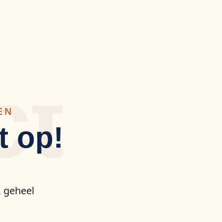
ct
EN
t op!
, geheel