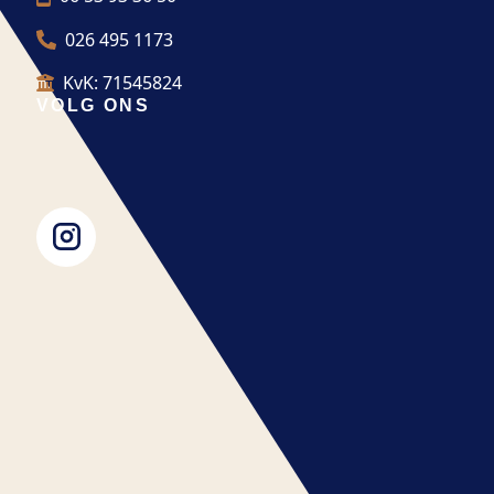
026 495 1173
KvK: 71545824
VOLG ONS
|
|
Privacybeleid
Algemene Voorwaarden
Sitemap